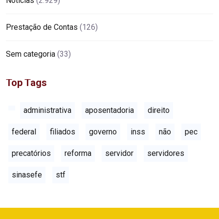
Notícias
(2.929)
Prestação de Contas
(126)
Sem categoria
(33)
Top Tags
administrativa
aposentadoria
direito
federal
filiados
governo
inss
não
pec
precatórios
reforma
servidor
servidores
sinasefe
stf