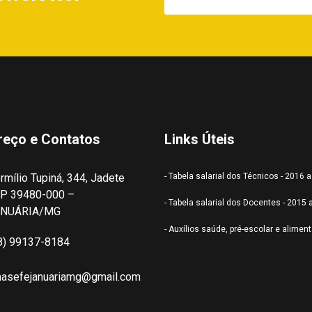
reço e Contatos
Links Úteis
rmílio Tupiná, 344, Jadete
- Tabela salarial dos Técnicos - 2016 
P 39480-000 –
- Tabela salarial dos Docentes - 2015 
ANUÁRIA/MG
- Auxílios saúde, pré-escolar e alimen
8) 99137-8184
nasefejanuariamg@gmail.com