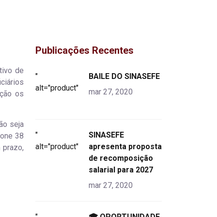
Publicações Recentes
tivo de
"
BAILE DO SINASEFE
iciários
alt="product">
mar 27, 2020
ação os
ão seja
"
SINASEFE
fone 38
alt="product">
apresenta proposta
 prazo,
de recomposição
salarial para 2027
mar 27, 2020
"
🎓 OPORTUNIDADE