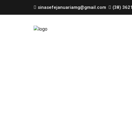
sinasefejanuariamg@gmail.com
(38) 362