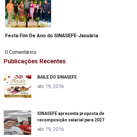
Festa Fim De Ano do SINASEFE-Januária
0 Comentários
Publicações Recentes
"
BAILE DO SINASEFE
alt="product">
abr 19, 2016
"
SINASEFE apresenta proposta de
recomposição salarial para 2027
alt="product">
abr 19, 2016