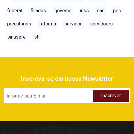
federal
filiados
governo
inss
não
pec
precatórios
reforma
servidor
servidores
sinasefe
stf
Inscreva-se em nossa Newsletter