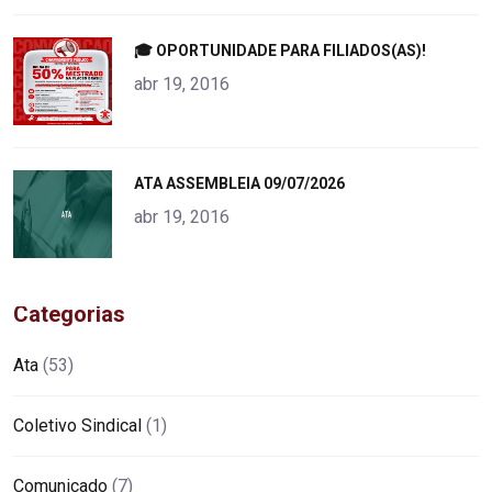
"
🎓 OPORTUNIDADE PARA FILIADOS(AS)!
alt="product">
abr 19, 2016
"
ATA ASSEMBLEIA 09/07/2026
alt="product">
abr 19, 2016
Categorias
Ata
(53)
Coletivo Sindical
(1)
Comunicado
(7)