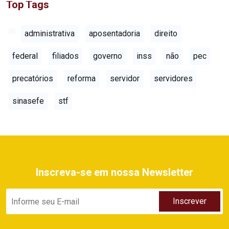
Top Tags
administrativa
aposentadoria
direito
federal
filiados
governo
inss
não
pec
precatórios
reforma
servidor
servidores
sinasefe
stf
Inscreva-se em nossa Newsletter