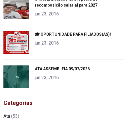
recomposição salarial para 2027
alt="product">
jun 23, 2016
"
🎓 OPORTUNIDADE PARA FILIADOS(AS)!
alt="product">
jun 23, 2016
"
ATA ASSEMBLEIA 09/07/2026
alt="product">
jun 23, 2016
Categorias
Ata
(53)