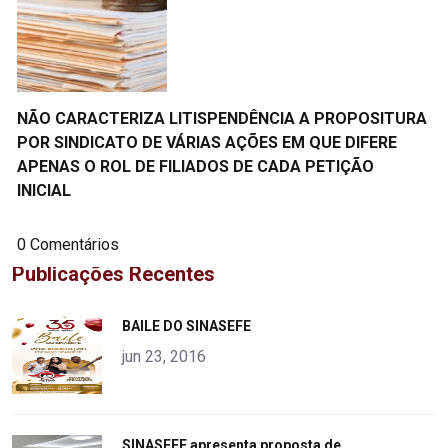
NÃO CARACTERIZA LITISPENDÊNCIA A PROPOSITURA
POR SINDICATO DE VÁRIAS AÇÕES EM QUE DIFERE
APENAS O ROL DE FILIADOS DE CADA PETIÇÃO
INICIAL
0 Comentários
Publicações Recentes
"
BAILE DO SINASEFE
alt="product">
jun 23, 2016
"
SINASEFE apresenta proposta de