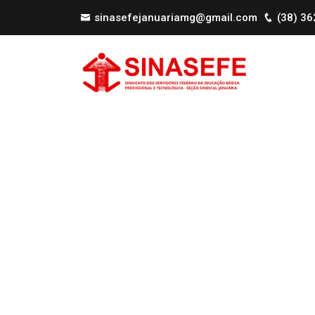
sinasefejanuariamg@gmail.com
(38) 3