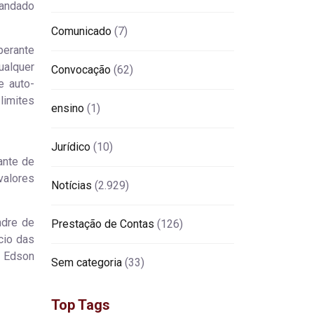
mandado
Comunicado
(7)
perante
ualquer
Convocação
(62)
e auto-
limites
ensino
(1)
Jurídico
(10)
ante de
valores
Notícias
(2.929)
ndre de
Prestação de Contas
(126)
cio das
, Edson
Sem categoria
(33)
Top Tags