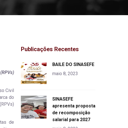
Publicações Recentes
"
BAILE DO SINASEFE
alt="product">
 (RPVs)
maio 8, 2023
o Civil
arca do
"
SINASEFE
 (RPVs)
alt="product">
apresenta proposta
de recomposição
salarial para 2027
etas de