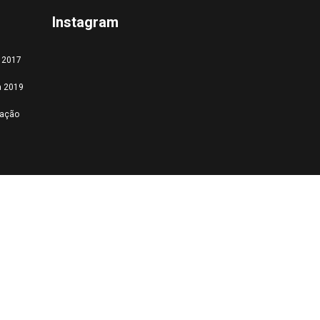
Instagram
a 2017
a 2019
tação
Feed failed to load, check
browser console for
more info