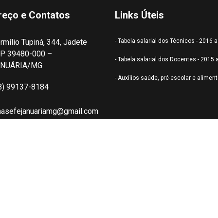
reço e Contatos
Links Úteis
rmílio Tupiná, 344, Jadete
- Tabela salarial dos Técnicos - 2016 
P 39480-000 –
- Tabela salarial dos Docentes - 2015 
ANUÁRIA/MG
- Auxílios saúde, pré-escolar e alimen
8) 99137-8184
nasefejanuariamg@gmail.com