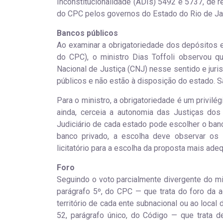
Inconstitucionalidade (ADIs) 5492 e 5737, de re
do CPC pelos governos do Estado do Rio de Jane
Bancos públicos
Ao examinar a obrigatoriedade dos depósitos em 
do CPC), o ministro Dias Toffoli observou qu
Nacional de Justiça (CNJ) nesse sentido e jur
públicos e não estão à disposição do estado. S
Para o ministro, a obrigatoriedade é um privilégi
ainda, cerceia a autonomia das Justiças dos e
Judiciário de cada estado pode escolher o ba
banco privado, a escolha deve observar os p
licitatório para a escolha da proposta mais ade
Foro
Seguindo o voto parcialmente divergente do mini
parágrafo 5º, do CPC — que trata do foro da a
território de cada ente subnacional ou ao local
52, parágrafo único, do Código — que trata 