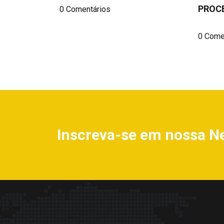
PROC
0 Comentários
0 Come
Inscreva-se em nossa N