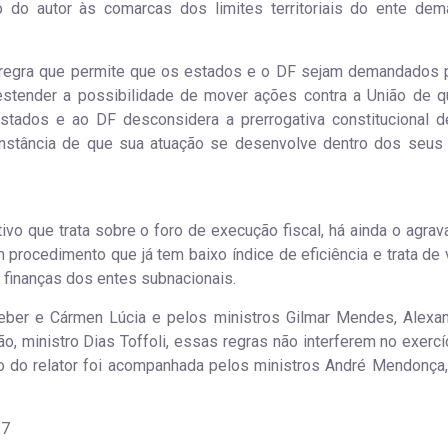
io do autor às comarcas dos limites territoriais do ente de
a regra que permite que os estados e o DF sejam demandados 
estender a possibilidade de mover ações contra a União de q
estados e ao DF desconsidera a prerrogativa constitucional d
unstância de que sua atuação se desenvolve dentro dos seus 
ivo que trata sobre o foro de execução fiscal, há ainda o agrav
 procedimento que já tem baixo índice de eficiência e trata de 
finanças dos entes subnacionais.
eber e Cármen Lúcia e pelos ministros Gilmar Mendes, Alexa
, ministro Dias Toffoli, essas regras não interferem no exercí
o do relator foi acompanhada pelos ministros André Mendonça
37