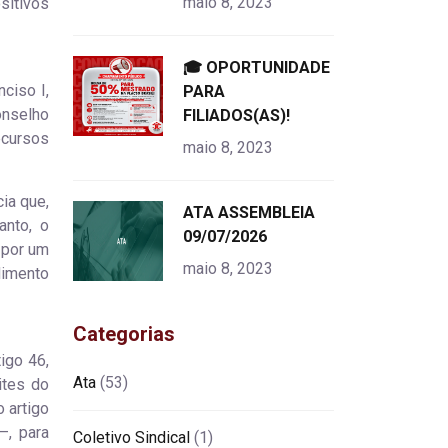
maio 8, 2023
ositivos
"
🎓 OPORTUNIDADE
ciso I,
alt="product">
PARA
onselho
FILIADOS(AS)!
ecursos
maio 8, 2023
cia que,
"
ATA ASSEMBLEIA
anto, o
alt="product">
09/07/2026
 por um
maio 8, 2023
dimento
Categorias
igo 46,
Ata
(53)
ites do
o artigo
—, para
Coletivo Sindical
(1)