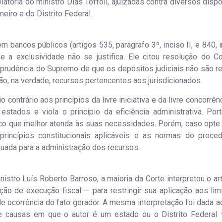
latoria do ministro Dias Toffoli, ajuizadas contra diversos disp
iro e do Distrito Federal.
bancos públicos (artigos 535, parágrafo 3º, inciso II, e 840, in
e a exclusividade não se justifica. Ele citou resolução do C
isprudência do Supremo de que os depósitos judiciais não são r
ão, na verdade, recursos pertencentes aos jurisdicionados.
o contrário aos princípios da livre iniciativa e da livre concorrên
stados e viola o princípio da eficiência administrativa. Port
nco que melhor atenda às suas necessidades. Porém, caso opte
rincípios constitucionais aplicáveis e as normas do proce
quada para a administração dos recursos.
stro Luís Roberto Barroso, a maioria da Corte interpretou o art
ção de execução fiscal — para restringir sua aplicação aos lim
 de ocorrência do fato gerador. A mesma interpretação foi dada a
de causas em que o autor é um estado ou o Distrito Federal 