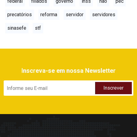
federal
filiados
governo
inss
não
pec
precatórios
reforma
servidor
servidores
sinasefe
stf
Inscreva-se em nossa Newsletter