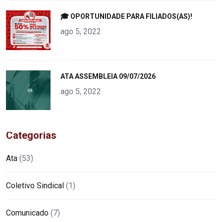
"
🎓 OPORTUNIDADE PARA FILIADOS(AS)!
alt="product">
ago 5, 2022
"
ATA ASSEMBLEIA 09/07/2026
alt="product">
ago 5, 2022
Categorias
Ata
(53)
Coletivo Sindical
(1)
Comunicado
(7)