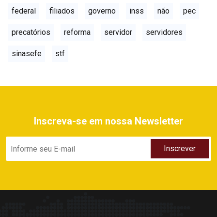
federal
filiados
governo
inss
não
pec
precatórios
reforma
servidor
servidores
sinasefe
stf
Inscreva-se em nossa Newsletter