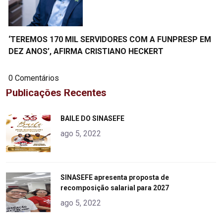
‘TEREMOS 170 MIL SERVIDORES COM A FUNPRESP EM
DEZ ANOS’, AFIRMA CRISTIANO HECKERT
0 Comentários
Publicações Recentes
"
BAILE DO SINASEFE
alt="product">
ago 5, 2022
"
SINASEFE apresenta proposta de
recomposição salarial para 2027
alt="product">
ago 5, 2022