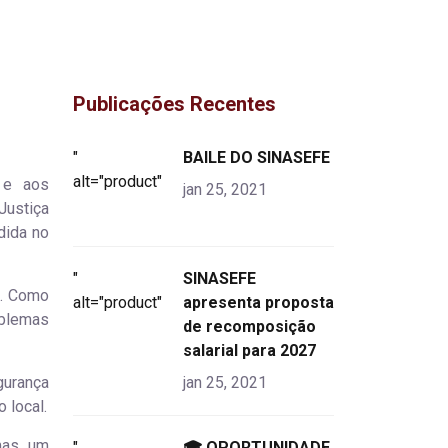
Publicações Recentes
"
BAILE DO SINASEFE
alt="product">
 e aos
jan 25, 2021
Justiça
dida no
"
SINASEFE
e. Como
alt="product">
apresenta proposta
oblemas
de recomposição
salarial para 2027
gurança
jan 25, 2021
 local.
 mas um
"
🎓 OPORTUNIDADE