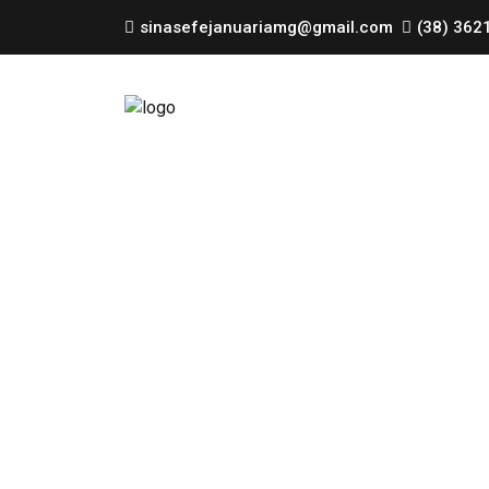
sinasefejanuariamg@gmail.com
(38) 362