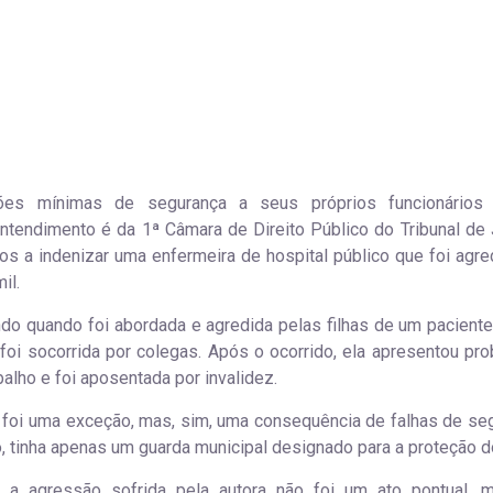
ções mínimas de segurança a seus próprios funcionários
ntendimento é da 1ª Câmara de Direito Público do Tribunal de 
os a indenizar uma enfermeira de hospital público que foi agre
il.
ando quando foi abordada e agredida pelas filhas de um pacient
 foi socorrida por colegas. Após o ocorrido, ela apresentou pr
balho e foi aposentada por invalidez.
ão foi uma exceção, mas, sim, uma consequência de falhas de se
, tinha apenas um guarda municipal designado para a proteção do
 a agressão sofrida pela autora não foi um ato pontual,