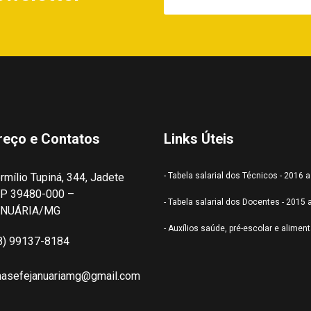
reço e Contatos
Links Úteis
rmílio Tupiná, 344, Jadete
- Tabela salarial dos Técnicos - 2016 
P 39480-000 –
- Tabela salarial dos Docentes - 2015 
ANUÁRIA/MG
- Auxílios saúde, pré-escolar e alimen
8) 99137-8184
nasefejanuariamg@gmail.com