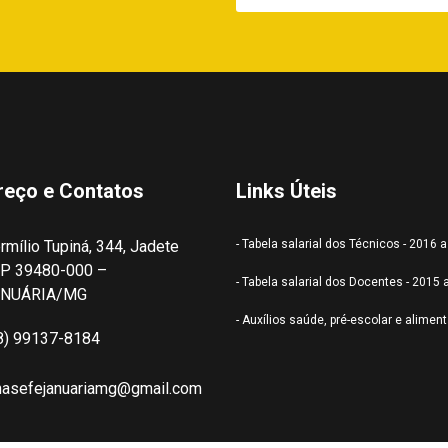
reço e Contatos
Links Úteis
rmílio Tupiná, 344, Jadete
- Tabela salarial dos Técnicos - 2016 
P 39480-000 –
- Tabela salarial dos Docentes - 2015 
ANUÁRIA/MG
- Auxílios saúde, pré-escolar e alimen
8) 99137-8184
nasefejanuariamg@gmail.com