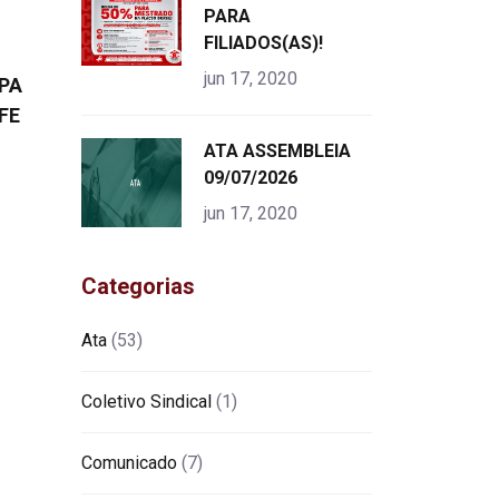
alt="product">
PARA
FILIADOS(AS)!
jun 17, 2020
PA
FE
"
ATA ASSEMBLEIA
alt="product">
09/07/2026
jun 17, 2020
Categorias
Ata
(53)
Coletivo Sindical
(1)
Comunicado
(7)