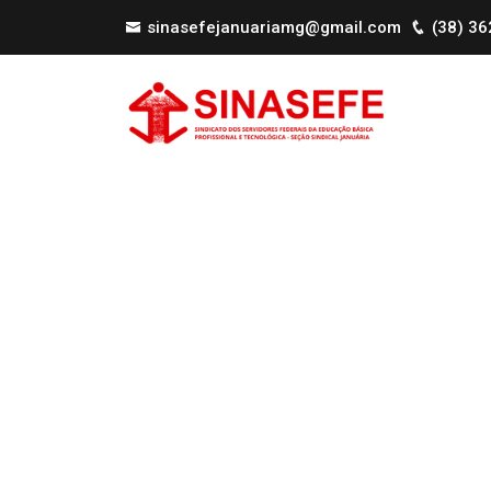
sinasefejanuariamg@gmail.com
(38) 3