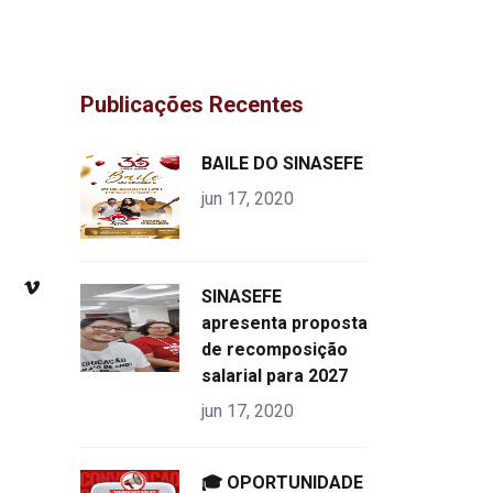
Publicações Recentes
"
BAILE DO SINASEFE
alt="product">
jun 17, 2020
"
SINASEFE
alt="product">
apresenta proposta
de recomposição
salarial para 2027
jun 17, 2020
"
🎓 OPORTUNIDADE