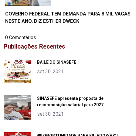
GOVERNO FEDERAL TEM DEMANDA PARA 8 MIL VAGAS
NESTE ANO, DIZ ESTHER DWECK
0 Comentários
Publicações Recentes
"
BAILE DO SINASEFE
alt="product">
set 30, 2021
"
SINASEFE apresenta proposta de
recomposição salarial para 2027
alt="product">
set 30, 2021
"
🎓 OPORTUNIDADE PARA FILIADOS(AS)!