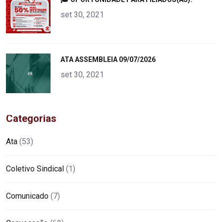
alt="product">
set 30, 2021
"
ATA ASSEMBLEIA 09/07/2026
alt="product">
set 30, 2021
Categorias
Ata
(53)
Coletivo Sindical
(1)
Comunicado
(7)