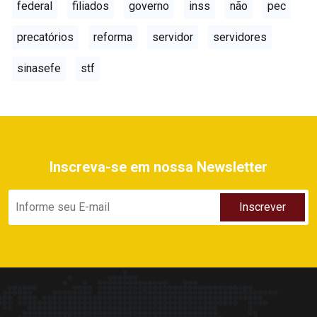
federal
filiados
governo
inss
não
pec
precatórios
reforma
servidor
servidores
sinasefe
stf
Inscreva-se em nossa Newsletter