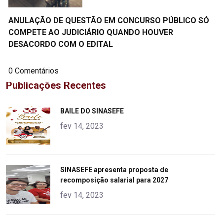
ANULAÇÃO DE QUESTÃO EM CONCURSO PÚBLICO SÓ
COMPETE AO JUDICIÁRIO QUANDO HOUVER
DESACORDO COM O EDITAL
0 Comentários
Publicações Recentes
"
BAILE DO SINASEFE
alt="product">
fev 14, 2023
"
SINASEFE apresenta proposta de
recomposição salarial para 2027
alt="product">
fev 14, 2023