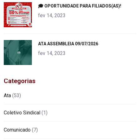
"
🎓 OPORTUNIDADE PARA FILIADOS(AS)!
alt="product">
fev 14, 2023
"
ATA ASSEMBLEIA 09/07/2026
alt="product">
fev 14, 2023
Categorias
Ata
(53)
Coletivo Sindical
(1)
Comunicado
(7)