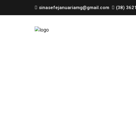
sinasefejanuariamg@gmail.com
(38) 362