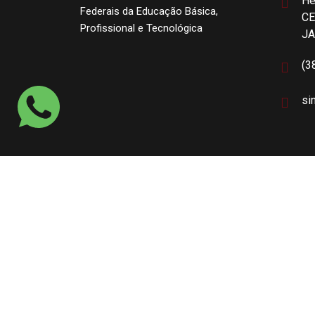
He
Federais da Educação Básica,
CE
Profissional e Tecnológica
J
(3
si