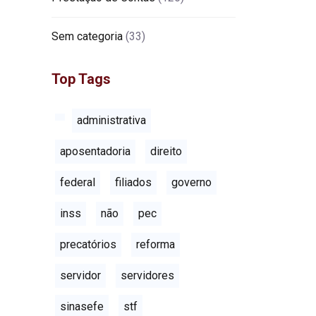
Sem categoria
(33)
Top Tags
administrativa
aposentadoria
direito
federal
filiados
governo
inss
não
pec
precatórios
reforma
servidor
servidores
sinasefe
stf