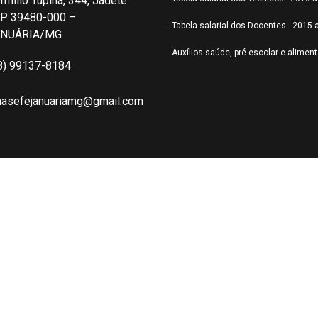
rmílio Tupiná, 344, Jadete
P 39480-000 –
- Tabela salarial dos Docentes - 2015 
ANUÁRIA/MG
- Auxílios saúde, pré-escolar e alimen
8) 99137-8184
nasefejanuariamg@gmail.com