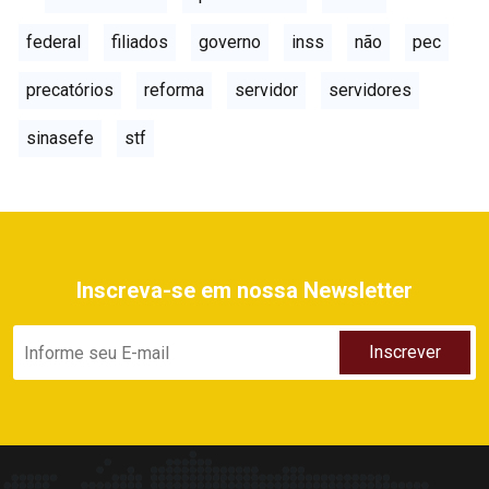
federal
filiados
governo
inss
não
pec
precatórios
reforma
servidor
servidores
sinasefe
stf
Inscreva-se em nossa Newsletter