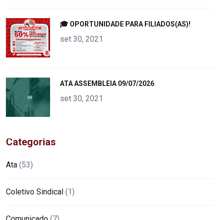
"
🎓 OPORTUNIDADE PARA FILIADOS(AS)!
alt="product">
set 30, 2021
"
ATA ASSEMBLEIA 09/07/2026
alt="product">
set 30, 2021
Categorias
Ata
(53)
Coletivo Sindical
(1)
Comunicado
(7)