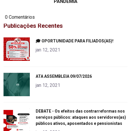
PANDEMIA
0 Comentários
Publicações Recentes
"
🎓 OPORTUNIDADE PARA FILIADOS(AS)!
alt="product">
jan 12, 2021
"
ATA ASSEMBLEIA 09/07/2026
alt="product">
jan 12, 2021
"
DEBATE - Os efeitos das contrarreformas nos
serviços públicos: ataques aos servidores(as)
alt="product">
públicos ativos, aposentados e pensionistas