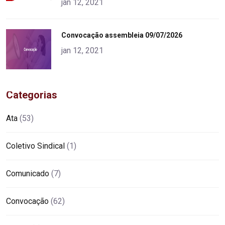
jan 12, 2021
"
Convocação assembleia 09/07/2026
alt="product">
jan 12, 2021
Categorias
Ata
(53)
Coletivo Sindical
(1)
Comunicado
(7)
Convocação
(62)