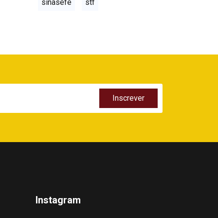
sinasefe
stf
Instagram