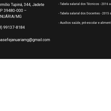
rmílio Tupiná, 344, Jadete
- Tabela salarial dos Técnicos - 2016 
P 39480-000 –
- Tabela salarial dos Docentes - 2015 
ANUÁRIA/MG
- Auxílios saúde, pré-escolar e alimen
8) 99137-8184
nasefejanuariamg@gmail.com