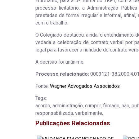
Entretanto, para a 5ª Turma do TRF1, com a d
processo licitatório, a Administração Públi
prestadas de forma irregular e informal, afina
com o trabalho.
O Colegiado destacou, ainda, o entendimento do 
vedada a celebração de contrato verbal por pa
legal para favorecer a nulidade do contrato verba
A decisão foi unânime.
Processo relacionado:
0003121-38.2000.4.01
Fonte:
Wagner Advogados Associados
Tags:
acordo, administração, cumprir, firmado, não, pub
responsabilizada, verbalmente,
Publicações Relacionadas