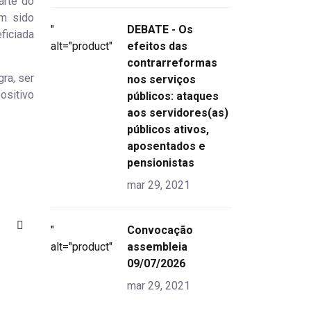
arte do
am sido
"
DEBATE - Os
ficiada
alt="product">
efeitos das
contrarreformas
ra, ser
nos serviços
ositivo
públicos: ataques
aos servidores(as)
públicos ativos,
aposentados e
pensionistas
mar 29, 2021
"
Convocação
alt="product">
assembleia
09/07/2026
mar 29, 2021