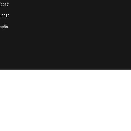
a 2017
a 2019
tação
Feed failed to load, check
browser console for
more info
Powered by Curator.io