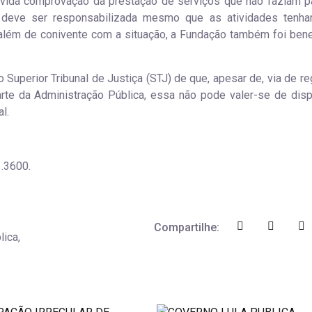
evida comprovação da prestação de serviços que não faziam p
ca deve ser responsabilizada mesmo que as atividades tenh
l, além de conivente com a situação, a Fundação também foi bene
Superior Tribunal de Justiça (STJ) de que, apesar de, via de reg
rte da Administração Pública, essa não pode valer-se de disp
l.
.3600.
Compartilhe:
lica,