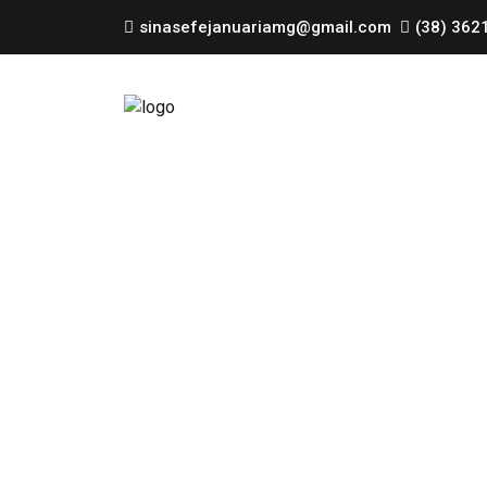
sinasefejanuariamg@gmail.com
(38) 362