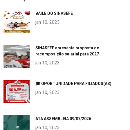
"
BAILE DO SINASEFE
alt="product">
jan 10, 2023
"
SINASEFE apresenta proposta de
recomposição salarial para 2027
alt="product">
jan 10, 2023
"
🎓 OPORTUNIDADE PARA FILIADOS(AS)!
alt="product">
jan 10, 2023
"
ATA ASSEMBLEIA 09/07/2026
alt="product">
jan 10, 2023