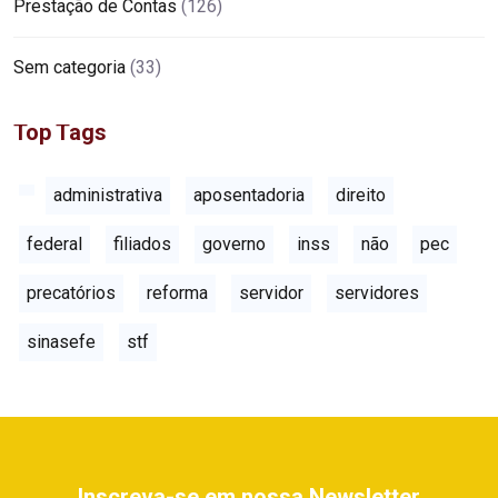
Prestação de Contas
(126)
Sem categoria
(33)
Top Tags
administrativa
aposentadoria
direito
federal
filiados
governo
inss
não
pec
precatórios
reforma
servidor
servidores
sinasefe
stf
Inscreva-se em nossa Newsletter