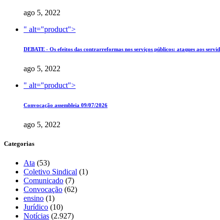
ago 5, 2022
" alt="product">
DEBATE - Os efeitos das contrarreformas nos serviços públicos: ataques aos servido
ago 5, 2022
" alt="product">
Convocação assembleia 09/07/2026
ago 5, 2022
Categorias
Ata
(53)
Coletivo Sindical
(1)
Comunicado
(7)
Convocação
(62)
ensino
(1)
Jurídico
(10)
Notícias
(2.927)