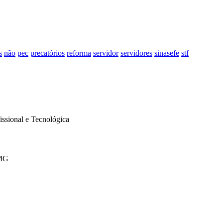
s
não
pec
precatórios
reforma
servidor
servidores
sinasefe
stf
issional e Tecnológica
/MG