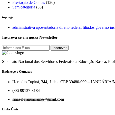
Prestação de Contas
(126)
Sem categoria
(33)
top tags
administrativa
aposentadoria
direito
federal
filiados
governo
ins
Inscreva-se em nossa Newsletter
Sindicato Nacional dos Servidores Federais da Educação Básica, Prof
Endereço e Contatos
Hermílio Tupiná, 344, Jadete CEP 39480-000 – JANUÁRIA
(38) 99137-8184
sinasefejanuariamg@gmail.com
Links Úteis