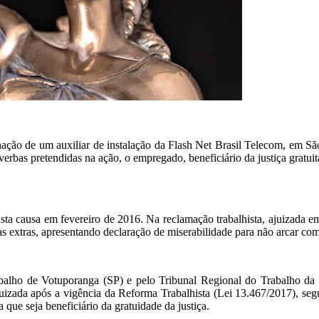
ação de um auxiliar de instalação da Flash Net Brasil Telecom, em São
erbas pretendidas na ação, o empregado, beneficiário da justiça gratuit
usta causa em fevereiro de 2016. Na reclamação trabalhista, ajuizada 
oras extras, apresentando declaração de miserabilidade para não arcar c
abalho de Votuporanga (SP) e pelo Tribunal Regional do Trabalho da 
juizada após a vigência da Reforma Trabalhista (Lei 13.467/2017), seg
 que seja beneficiário da gratuidade da justiça.