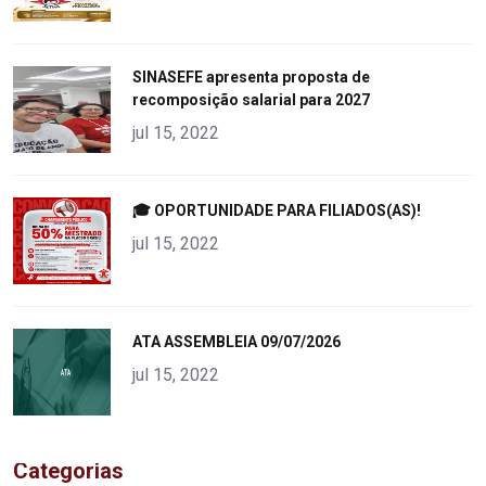
"
SINASEFE apresenta proposta de
recomposição salarial para 2027
alt="product">
jul 15, 2022
"
🎓 OPORTUNIDADE PARA FILIADOS(AS)!
alt="product">
jul 15, 2022
"
ATA ASSEMBLEIA 09/07/2026
alt="product">
jul 15, 2022
Categorias