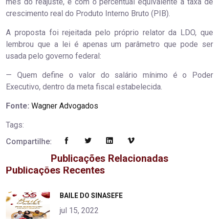
mês do reajuste, e com o percentual equivalente à taxa de
crescimento real do Produto Interno Bruto (PIB).
A proposta foi rejeitada pelo próprio relator da LDO, que
lembrou que a lei é apenas um parâmetro que pode ser
usada pelo governo federal:
— Quem define o valor do salário mínimo é o Poder
Executivo, dentro da meta fiscal estabelecida.
Fonte:
Wagner Advogados
Tags:
Compartilhe:
Publicações Relacionadas
Publicações Recentes
"
BAILE DO SINASEFE
alt="product">
jul 15, 2022