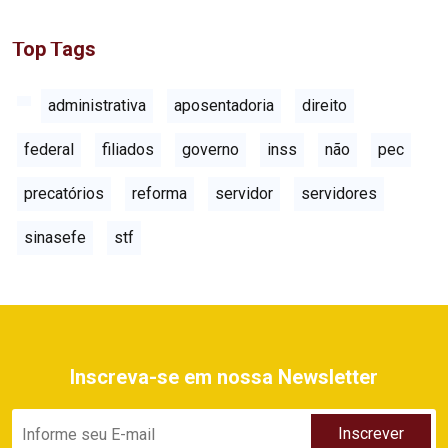
Top Tags
administrativa
aposentadoria
direito
federal
filiados
governo
inss
não
pec
precatórios
reforma
servidor
servidores
sinasefe
stf
Inscreva-se em nossa Newsletter