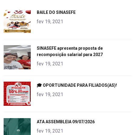
"
BAILE DO SINASEFE
alt="product">
fev 19, 2021
"
SINASEFE apresenta proposta de
recomposição salarial para 2027
alt="product">
fev 19, 2021
"
🎓 OPORTUNIDADE PARA FILIADOS(AS)!
alt="product">
fev 19, 2021
"
ATA ASSEMBLEIA 09/07/2026
alt="product">
fev 19, 2021