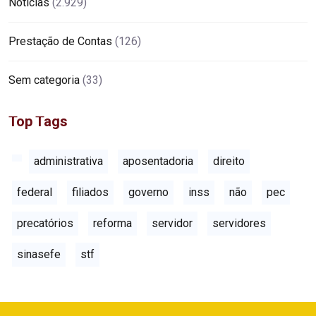
Notícias
(2.929)
Prestação de Contas
(126)
Sem categoria
(33)
Top Tags
administrativa
aposentadoria
direito
federal
filiados
governo
inss
não
pec
precatórios
reforma
servidor
servidores
sinasefe
stf