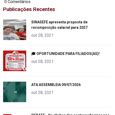
0 Comentários
Publicações Recentes
"
SINASEFE apresenta proposta de
recomposição salarial para 2027
alt="product">
out 28, 2021
"
🎓 OPORTUNIDADE PARA FILIADOS(AS)!
alt="product">
out 28, 2021
"
ATA ASSEMBLEIA 09/07/2026
alt="product">
out 28, 2021