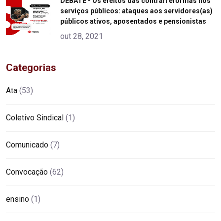
"
DEBATE - Os efeitos das contrarreformas nos
serviços públicos: ataques aos servidores(as)
alt="product">
públicos ativos, aposentados e pensionistas
out 28, 2021
Categorias
Ata
(53)
Coletivo Sindical
(1)
Comunicado
(7)
Convocação
(62)
ensino
(1)