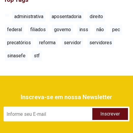
administrativa
aposentadoria
direito
federal
filiados
governo
inss
não
pec
precatórios
reforma
servidor
servidores
sinasefe
stf
Inscreva-se em nossa Newsletter