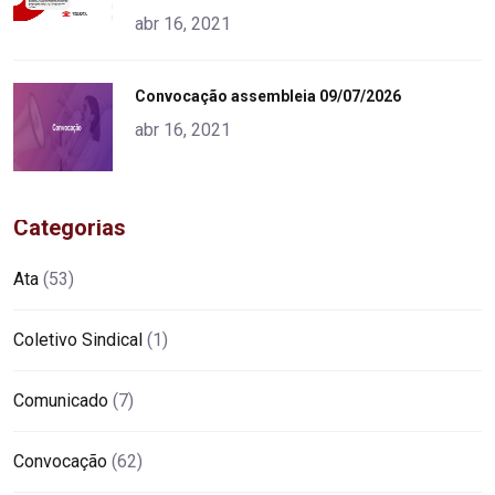
abr 16, 2021
"
Convocação assembleia 09/07/2026
alt="product">
abr 16, 2021
Categorias
Ata
(53)
Coletivo Sindical
(1)
Comunicado
(7)
Convocação
(62)