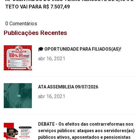
TETO VAI PARA R$ 7.507,49
0 Comentários
Publicações Recentes
"
🎓 OPORTUNIDADE PARA FILIADOS(AS)!
alt="product">
abr 16, 2021
"
ATA ASSEMBLEIA 09/07/2026
alt="product">
abr 16, 2021
"
DEBATE - Os efeitos das contrarreformas nos
serviços públicos: ataques aos servidores(as)
alt="product">
públicos ativos, aposentados e pensionistas