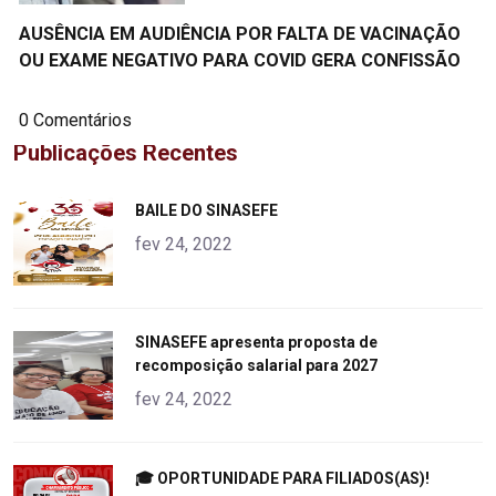
AUSÊNCIA EM AUDIÊNCIA POR FALTA DE VACINAÇÃO
OU EXAME NEGATIVO PARA COVID GERA CONFISSÃO
0 Comentários
Publicações Recentes
"
BAILE DO SINASEFE
alt="product">
fev 24, 2022
"
SINASEFE apresenta proposta de
recomposição salarial para 2027
alt="product">
fev 24, 2022
"
🎓 OPORTUNIDADE PARA FILIADOS(AS)!