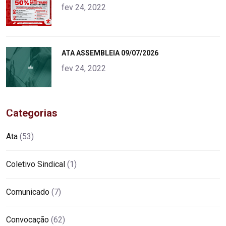
alt="product">
fev 24, 2022
"
ATA ASSEMBLEIA 09/07/2026
alt="product">
fev 24, 2022
Categorias
Ata
(53)
Coletivo Sindical
(1)
Comunicado
(7)
Convocação
(62)