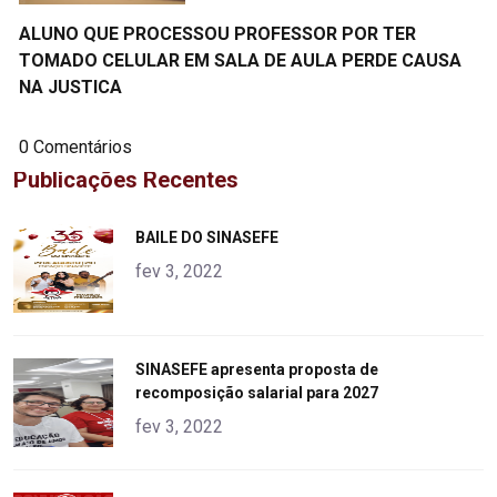
ALUNO QUE PROCESSOU PROFESSOR POR TER
TOMADO CELULAR EM SALA DE AULA PERDE CAUSA
NA JUSTICA
0 Comentários
Publicações Recentes
"
BAILE DO SINASEFE
alt="product">
fev 3, 2022
"
SINASEFE apresenta proposta de
recomposição salarial para 2027
alt="product">
fev 3, 2022