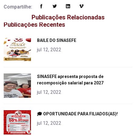
Compartilhe:
Publicações Relacionadas
Publicações Recentes
"
BAILE DO SINASEFE
alt="product">
jul 12, 2022
"
SINASEFE apresenta proposta de
recomposição salarial para 2027
alt="product">
jul 12, 2022
"
🎓 OPORTUNIDADE PARA FILIADOS(AS)!
alt="product">
jul 12, 2022