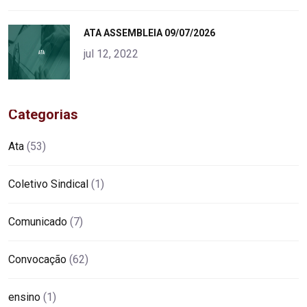
"
ATA ASSEMBLEIA 09/07/2026
alt="product">
jul 12, 2022
Categorias
Ata
(53)
Coletivo Sindical
(1)
Comunicado
(7)
Convocação
(62)
ensino
(1)