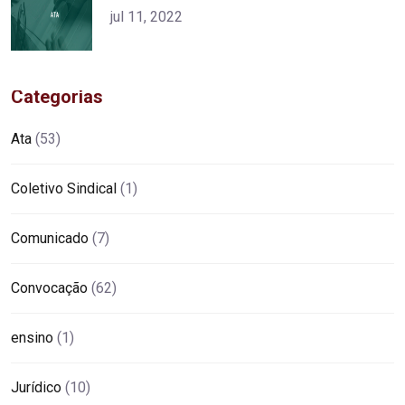
alt="product">
jul 11, 2022
Categorias
Ata
(53)
Coletivo Sindical
(1)
Comunicado
(7)
Convocação
(62)
ensino
(1)
Jurídico
(10)