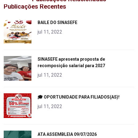
Publicações Recentes
"
BAILE DO SINASEFE
alt="product">
jul 11, 2022
"
SINASEFE apresenta proposta de
recomposição salarial para 2027
alt="product">
jul 11, 2022
"
🎓 OPORTUNIDADE PARA FILIADOS(AS)!
alt="product">
jul 11, 2022
"
ATA ASSEMBLEIA 09/07/2026