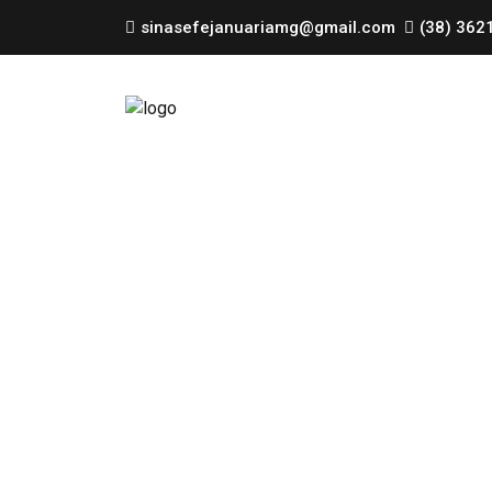
sinasefejanuariamg@gmail.com
(38) 362