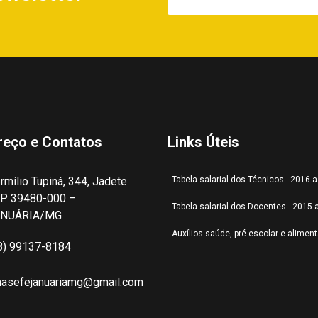
reço e Contatos
Links Úteis
rmílio Tupiná, 344, Jadete
- Tabela salarial dos Técnicos - 2016 
P 39480-000 –
- Tabela salarial dos Docentes - 2015 
ANUÁRIA/MG
- Auxílios saúde, pré-escolar e alimen
8) 99137-8184
nasefejanuariamg@gmail.com