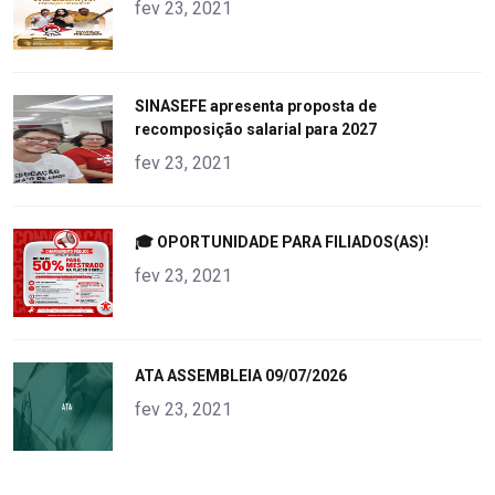
alt="product">
fev 23, 2021
"
SINASEFE apresenta proposta de
recomposição salarial para 2027
alt="product">
fev 23, 2021
"
🎓 OPORTUNIDADE PARA FILIADOS(AS)!
alt="product">
fev 23, 2021
"
ATA ASSEMBLEIA 09/07/2026
alt="product">
fev 23, 2021