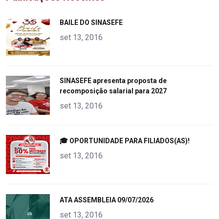
"
BAILE DO SINASEFE
alt="product">
set 13, 2016
"
SINASEFE apresenta proposta de
recomposição salarial para 2027
alt="product">
set 13, 2016
"
🎓 OPORTUNIDADE PARA FILIADOS(AS)!
alt="product">
set 13, 2016
"
ATA ASSEMBLEIA 09/07/2026
alt="product">
set 13, 2016