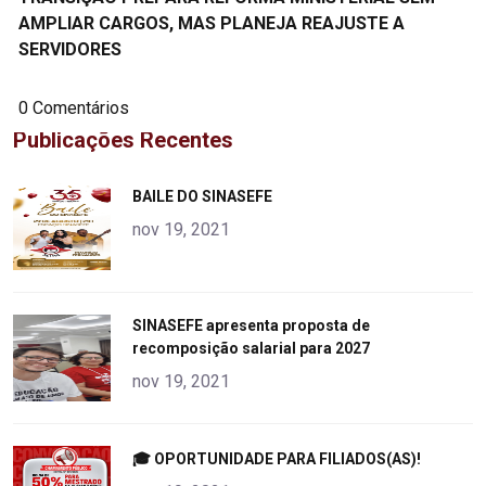
AMPLIAR CARGOS, MAS PLANEJA REAJUSTE A
SERVIDORES
0 Comentários
Publicações Recentes
"
BAILE DO SINASEFE
alt="product">
nov 19, 2021
"
SINASEFE apresenta proposta de
recomposição salarial para 2027
alt="product">
nov 19, 2021
"
🎓 OPORTUNIDADE PARA FILIADOS(AS)!
alt="product">