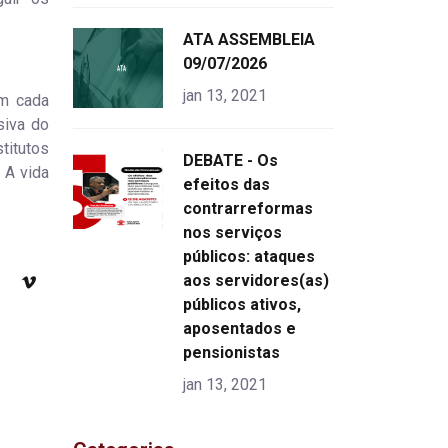
"
ATA ASSEMBLEIA
alt="product">
09/07/2026
jan 13, 2021
em cada
siva do
titutos
"
DEBATE - Os
 A vida
alt="product">
efeitos das
contrarreformas
nos serviços
públicos: ataques
aos servidores(as)
públicos ativos,
aposentados e
pensionistas
jan 13, 2021