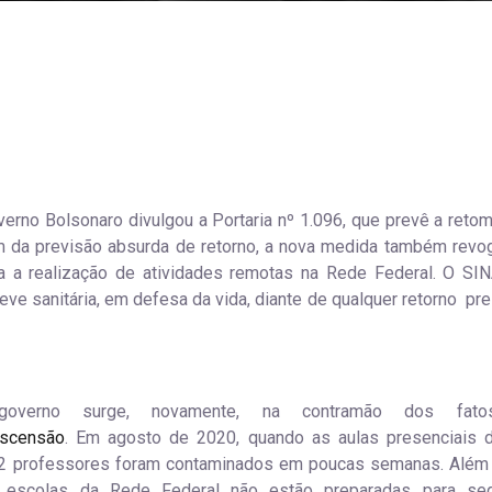
verno Bolsonaro divulgou a Portaria nº 1.096, que prevê a reto
ém da previsão absurda de retorno, a nova medida também revog
ta a realização de atividades remotas na Rede Federal. O SI
ve sanitária, em defesa da vida, diante de qualquer retorno pre
governo surge, novamente, na contramão dos fat
ascensão
. Em agosto de 2020, quando as aulas presenciais 
42 professores foram contaminados em poucas semanas. Além
 escolas da Rede Federal não estão preparadas para seg