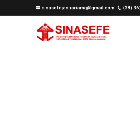
sinasefejanuariamg@gmail.com
(38) 3