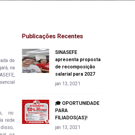
Publicações Recentes
"
SINASEFE
alt="product">
apresenta proposta
mada de
de recomposição
ará, na
salarial para 2027
NASEFE,
sencial
jan 13, 2021
"
🎓 OPORTUNIDADE
alt="product">
PARA
os, no
FILIADOS(AS)!
da rede
 disso,
jan 13, 2021
uir os