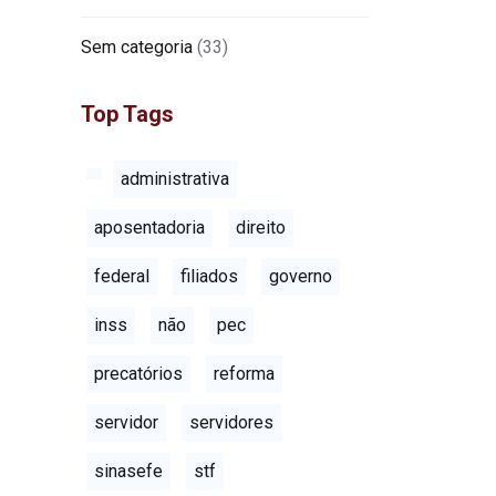
Sem categoria
(33)
Top Tags
administrativa
aposentadoria
direito
federal
filiados
governo
inss
não
pec
precatórios
reforma
servidor
servidores
sinasefe
stf