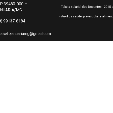
P 39480-000 –
- Tabela salarial dos Docentes - 2015 
ANUÁRIA/MG
- Auxílios saúde, pré-escolar e alimen
8) 99137-8184
nasefejanuariamg@gmail.com