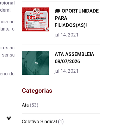
ssional
deral.
"
🎓 OPORTUNIDADE
alt="product">
PARA
ncia no
FILIADOS(AS)!
ante, o
jul 14, 2021
ores às
"
ATA ASSEMBLEIA
o sensu
alt="product">
09/07/2026
jul 14, 2021
ério do
Categorias
Ata
(53)
Coletivo Sindical
(1)