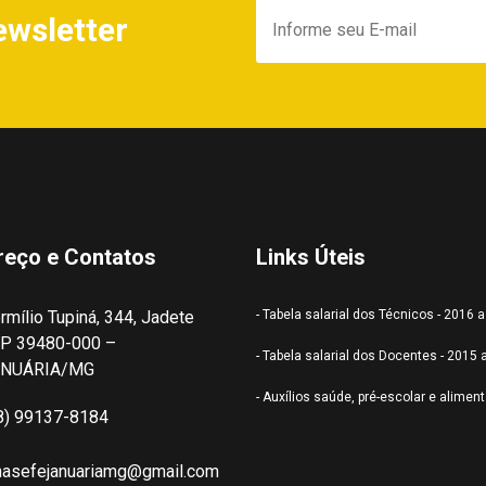
ewsletter
reço e Contatos
Links Úteis
rmílio Tupiná, 344, Jadete
- Tabela salarial dos Técnicos - 2016 
P 39480-000 –
- Tabela salarial dos Docentes - 2015 
ANUÁRIA/MG
- Auxílios saúde, pré-escolar e alimen
8) 99137-8184
nasefejanuariamg@gmail.com