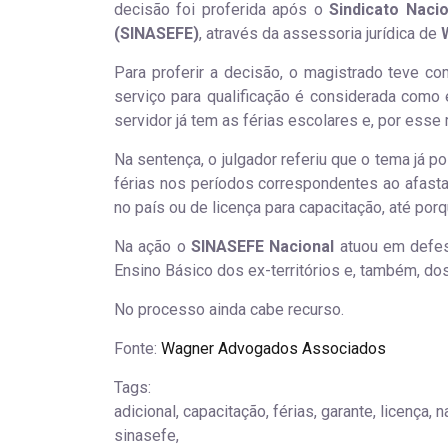
decisão foi proferida após o
Sindicato Naci
(SINASEFE)
, através da assessoria jurídica de
W
Para proferir a decisão, o magistrado teve co
serviço para qualificação é considerada como e
servidor já tem as férias escolares e, por esse
Na sentença, o julgador referiu que o tema já p
férias nos períodos correspondentes ao afast
no país ou de licença para capacitação, até por
Na ação o
SINASEFE Nacional
atuou em defesa
Ensino Básico dos ex-territórios e, também, d
No processo ainda cabe recurso.
Fonte:
Wagner Advogados Associados
Tags:
adicional, capacitação, férias, garante, licença, n
sinasefe,