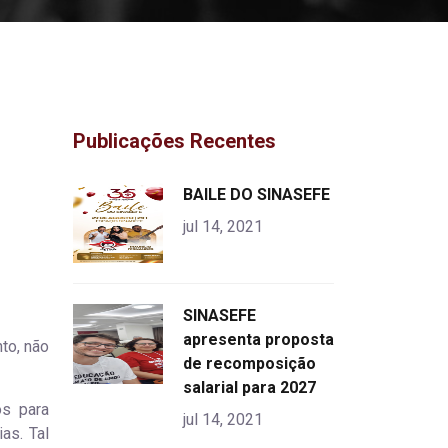
Publicações Recentes
"
BAILE DO SINASEFE
alt="product">
jul 14, 2021
"
SINASEFE
alt="product">
apresenta proposta
to, não
de recomposição
salarial para 2027
os para
jul 14, 2021
as. Tal