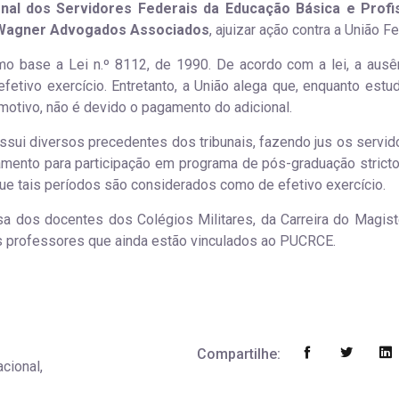
onal dos Servidores Federais da Educação Básica e Profi
agner Advogados Associados
, ajuizar ação contra a União Fe
mo base a Lei n.º 8112, de 1990. De acordo com a lei, a ausê
fetivo exercício. Entretanto, a União alega que, enquanto estud
 motivo, não é devido o pagamento do adicional.
ossui diversos precedentes dos tribunais, fazendo jus os servid
amento para participação em programa de pós-graduação strict
que tais períodos são considerados como de efetivo exercício.
 dos docentes dos Colégios Militares, da Carreira do Magist
os professores que ainda estão vinculados ao PUCRCE.
Compartilhe:
acional,