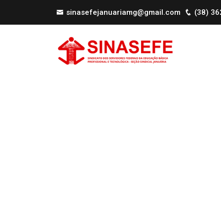
sinasefejanuariamg@gmail.com
(38) 3