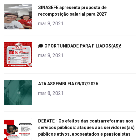
"
SINASEFE apresenta proposta de
recomposição salarial para 2027
alt="product">
mar 8, 2021
"
🎓 OPORTUNIDADE PARA FILIADOS(AS)!
alt="product">
mar 8, 2021
"
ATA ASSEMBLEIA 09/07/2026
alt="product">
mar 8, 2021
"
DEBATE - Os efeitos das contrarreformas nos
serviços públicos: ataques aos servidores(as)
alt="product">
públicos ativos, aposentados e pensionistas