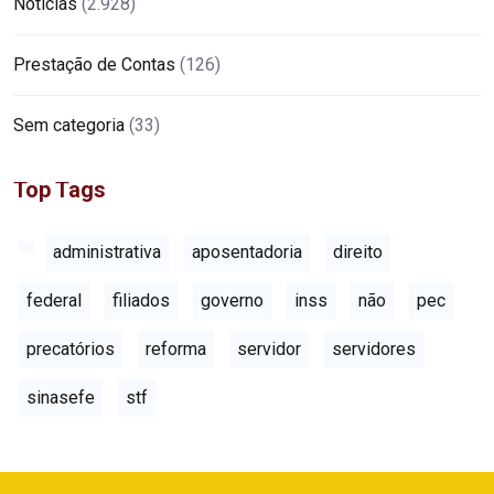
Notícias
(2.928)
Prestação de Contas
(126)
Sem categoria
(33)
Top Tags
administrativa
aposentadoria
direito
federal
filiados
governo
inss
não
pec
precatórios
reforma
servidor
servidores
sinasefe
stf