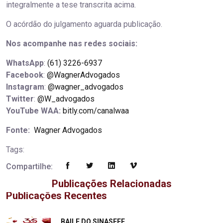
integralmente a tese transcrita acima.
O acórdão do julgamento aguarda publicação.
Nos acompanhe nas redes sociais:
WhatsApp
:
(61) 3226-6937
Facebook
:
@WagnerAdvogados
Instagram
:
@wagner_advogados
Twitter
:
@W_advogados
YouTube WAA:
bitly.com/canalwaa
Fonte:
Wagner Advogados
Tags:
Compartilhe:
Publicações Relacionadas
Publicações Recentes
"
BAILE DO SINASEFE