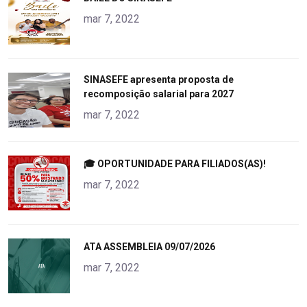
alt="product">
mar 7, 2022
"
SINASEFE apresenta proposta de
recomposição salarial para 2027
alt="product">
mar 7, 2022
"
🎓 OPORTUNIDADE PARA FILIADOS(AS)!
alt="product">
mar 7, 2022
"
ATA ASSEMBLEIA 09/07/2026
alt="product">
mar 7, 2022