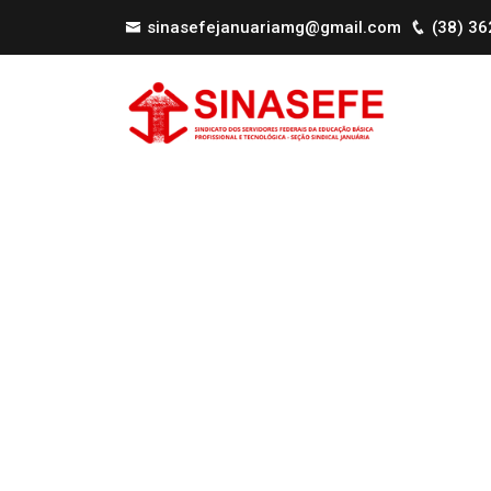
sinasefejanuariamg@gmail.com
(38) 3