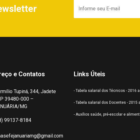
ewsletter
reço e Contatos
Links Úteis
rmílio Tupiná, 344, Jadete
- Tabela salarial dos Técnicos - 2016 
P 39480-000 –
- Tabela salarial dos Docentes - 2015 
ANUÁRIA/MG
- Auxílios saúde, pré-escolar e alimen
8) 99137-8184
nasefejanuariamg@gmail.com