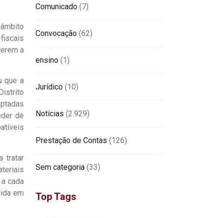
Comunicado
(7)
 âmbito
Convocação
(62)
 fiscais
cerem a
ensino
(1)
u que a
Jurídico
(10)
Distrito
aptadas
Notícias
(2.929)
eder de
atíveis
Prestação de Contas
(126)
 tratar
Sem categoria
(33)
teriais
 a cada
dida em
Top Tags