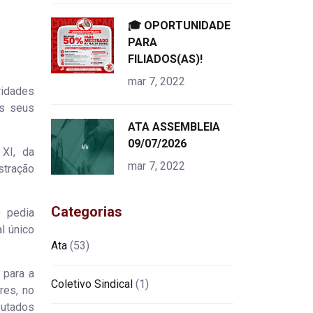
"
🎓 OPORTUNIDADE
alt="product">
PARA
FILIADOS(AS)!
mar 7, 2022
ridades
os seus
"
ATA ASSEMBLEIA
alt="product">
09/07/2026
 XI, da
mar 7, 2022
stração
Categorias
e pedia
l único
Ata
(53)
 para a
Coletivo Sindical
(1)
res, no
putados