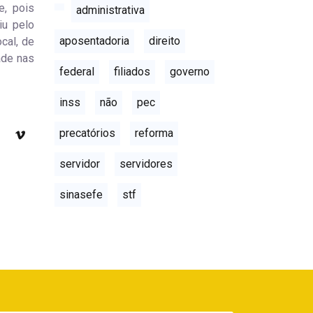
e, pois
administrativa
iu pelo
aposentadoria
direito
ocal, de
ade nas
federal
filiados
governo
inss
não
pec
precatórios
reforma
servidor
servidores
sinasefe
stf