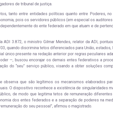
adores de tribunal de justiça.
tos, tanto entre entidades políticas quanto entre Poderes, no
 isonomia, pois os servidores públicos (em especial os auditores
 independentemente do ente federado em que atuam e de perten
a ADI 3.872, o ministro Gilmar Mendes, relator da ADI, pontuo
/03, quando discrimina tetos diferenciados para União, estados, 
ial único presente na redação anterior por regras peculiares ad
 poder —, buscou encorajar os demais entes federativos a proc
ração do “seu” serviço público, visando a obter soluções comp
te observa que são legítimos os mecanismos elaborados para
ais. O dispositivo reconhece a existência de singularidades ma
úblico, de modo que legitima tetos de remuneração diferentes
autonomia dos entes federados e a separação de poderes na me
remuneração do seu pessoal”, afirmou o magistrado.