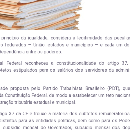
princípio da igualdade, considera a legitimidade das peculia
tes federados — União, estados e municípios — e cada um d
ndependência entre os poderes.
 Federal reconheceu a constitucionalidade do artigo 37,
btetos estipulados para os salários dos servidores da admini
dade proposta pelo Partido Trabalhista Brasileiro (PDT), qu
da Constituição Federal, de modo a estabelecer um teto naciona
ação tributária estadual e municipal.
tigo 37 da CF e trouxe a matéria dos subtetos remuneratórios
 distintos para as entidades políticas, bem como para os Pode
– subsídio mensal do Governador, subsídio mensal dos de