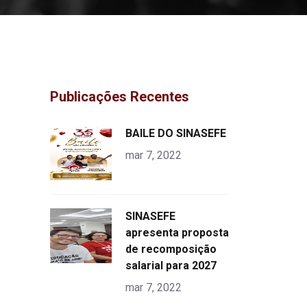
Publicações Recentes
"
BAILE DO SINASEFE
alt="product">
mar 7, 2022
"
SINASEFE
alt="product">
apresenta proposta
de recomposição
salarial para 2027
mar 7, 2022