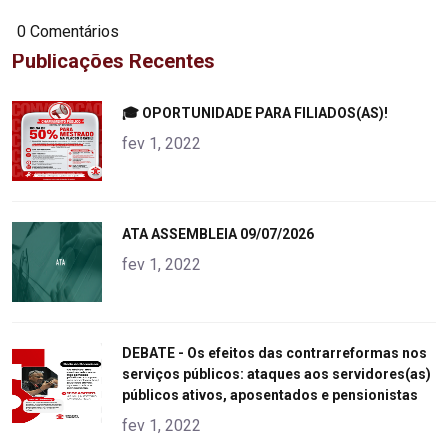
0 Comentários
Publicações Recentes
"
🎓 OPORTUNIDADE PARA FILIADOS(AS)!
alt="product">
fev 1, 2022
"
ATA ASSEMBLEIA 09/07/2026
alt="product">
fev 1, 2022
"
DEBATE - Os efeitos das contrarreformas nos
serviços públicos: ataques aos servidores(as)
alt="product">
públicos ativos, aposentados e pensionistas
fev 1, 2022