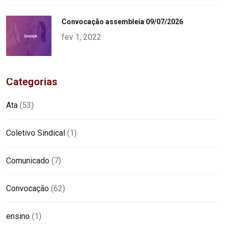
"
Convocação assembleia 09/07/2026
alt="product">
fev 1, 2022
Categorias
Ata
(53)
Coletivo Sindical
(1)
Comunicado
(7)
Convocação
(62)
ensino
(1)