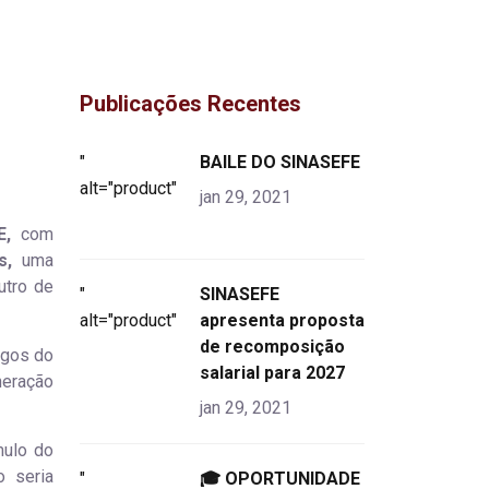
Publicações Recentes
"
BAILE DO SINASEFE
alt="product">
jan 29, 2021
E,
com
s,
uma
utro de
"
SINASEFE
alt="product">
apresenta proposta
de recomposição
rgos do
salarial para 2027
neração
jan 29, 2021
mulo do
o seria
"
🎓 OPORTUNIDADE