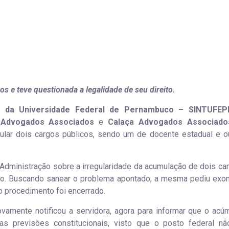
s e teve questionada a legalidade de seu direito.
es da Universidade Federal de Pernambuco – SINTUFEP
Advogados Associados
e
Calaça Advogados Associado
umular dois cargos públicos, sendo um de docente estadual e o
a Administração sobre a irregularidade da acumulação de dois ca
ório. Buscando sanear o problema apontado, a mesma pediu exo
o procedimento foi encerrado.
vamente notificou a servidora, agora para informar que o acú
s previsões constitucionais, visto que o posto federal nã