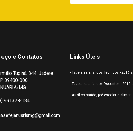
reço e Contatos
Links Úteis
rmílio Tupiná, 344, Jadete
- Tabela salarial dos Técnicos - 2016 
P 39480-000 –
- Tabela salarial dos Docentes - 2015 
ANUÁRIA/MG
- Auxílios saúde, pré-escolar e alimen
8) 99137-8184
nasefejanuariamg@gmail.com