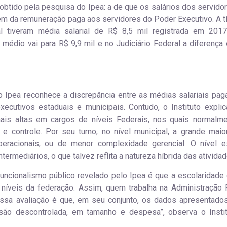
obtido pela pesquisa do Ipea: a de que os salários dos servido
ém da remuneração paga aos servidores do Poder Executivo. A tí
l tiveram média salarial de R$ 8,5 mil registrada em 2017
médio vai para R$ 9,9 mil e no Judiciário Federal a diferença 
 o Ipea reconhece a discrepância entre as médias salariais pag
cutivos estaduais e municipais. Contudo, o Instituto explica
ais altas em cargos de níveis Federais, nos quais normalm
controle. Por seu turno, no nível municipal, a grande maio
eracionais, ou de menor complexidade gerencial. O nível e
rmediários, o que talvez reflita a natureza híbrida das atividad
uncionalismo público revelado pelo Ipea é que a escolaridade
íveis da federação. Assim, quem trabalha na Administração 
ssa avaliação é que, em seu conjunto, os dados apresentado
são descontrolada, em tamanho e despesa”, observa o Insti