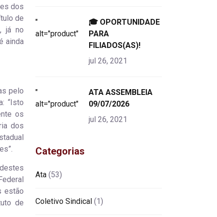
res dos
tulo de
"
🎓 OPORTUNIDADE
, já no
alt="product">
PARA
é ainda
FILIADOS(AS)!
jul 26, 2021
as pelo
"
ATA ASSEMBLEIA
: “Isto
alt="product">
09/07/2026
ente os
jul 26, 2021
ria dos
stadual
es”.
Categorias
 destes
Ata
(53)
Federal
s estão
Coletivo Sindical
(1)
tuto de