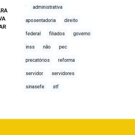
administrativa
ARA
VA
aposentadoria
direito
AR
federal
filiados
governo
inss
não
pec
precatórios
reforma
servidor
servidores
sinasefe
stf