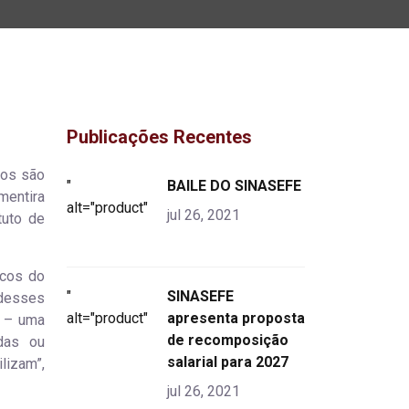
Publicações Recentes
ios são
"
BAILE DO SINASEFE
mentira
alt="product">
jul 26, 2021
tuto de
icos do
"
SINASEFE
 desses
alt="product">
apresenta proposta
o – uma
de recomposição
das ou
salarial para 2027
lizam”,
jul 26, 2021