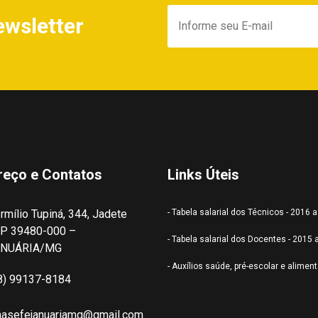
ewsletter
reço e Contatos
Links Úteis
rmílio Tupiná, 344, Jadete
- Tabela salarial dos Técnicos - 2016 
P 39480-000 –
- Tabela salarial dos Docentes - 2015 
ANUÁRIA/MG
- Auxílios saúde, pré-escolar e alimen
8) 99137-8184
nasefejanuariamg@gmail.com