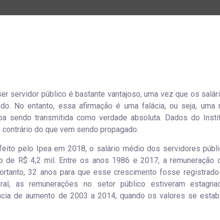
ser servidor público é bastante vantajoso, uma vez que os salár
o. No entanto, essa afirmação é uma falácia, ou seja, uma 
a sendo transmitida como verdade absoluta. Dados do Insti
 contrário do que vem sendo propagado.
feito pelo Ipea em 2018, o salário médio dos servidores públ
o de R$ 4,2 mil. Entre os anos 1986 e 2017, a remuneração
ortanto, 32 anos para que esse crescimento fosse registrad
ral, as remunerações no setor público estiveram estagna
ia de aumento de 2003 a 2014, quando os valores se estabi