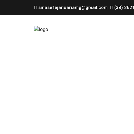
sinasefejanuariamg@gmail.com
(38) 362