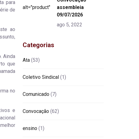
ta para
alt="product">
assembleia
série de
09/07/2026
ago 5, 2022
uste ao
ssunto,
Categorias
. Ainda
Ata
(53)
rto que
hamada
Coletivo Sindical
(1)
orma no
Comunicado
(7)
tivos e
Convocação
(62)
acional
 melhor
ensino
(1)