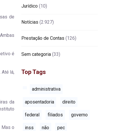
Jurídico
(10)
esas de
Notícias
(2.927)
. Ambas
Prestação de Contas
(126)
etivo é
Sem categoria
(33)
Top Tags
Até lá,
administrativa
iras da
aposentadoria
direito
stituto
federal
filiados
governo
. Mas o
inss
não
pec