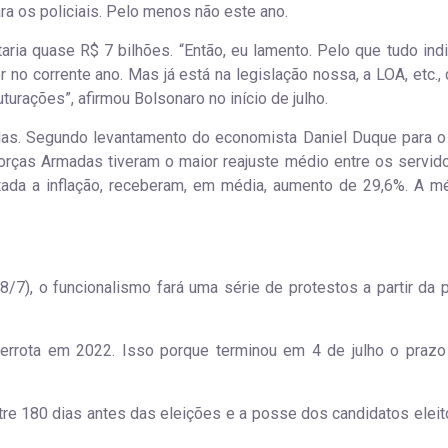
 os policiais. Pelo menos não este ano.
ria quase R$ 7 bilhões. “Então, eu lamento. Pelo que tudo indi
 no corrente ano. Mas já está na legislação nossa, a LOA, etc., 
turações”, afirmou Bolsonaro no início de julho.
as. Segundo levantamento do economista Daniel Duque para o
Forças Armadas tiveram o maior reajuste médio entre os servid
tada a inflação, receberam, em média, aumento de 29,6%. A m
8/7), o funcionalismo fará uma série de protestos a partir da 
derrota em 2022. Isso porque terminou em 4 de julho o prazo
ntre 180 dias antes das eleições e a posse dos candidatos eleito