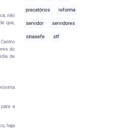
precatórios
reforma
ca, não
de que,
servidor
servidores
sinasefe
stf
 Centro
ores do
édia de
próxima
 para a
s, haja