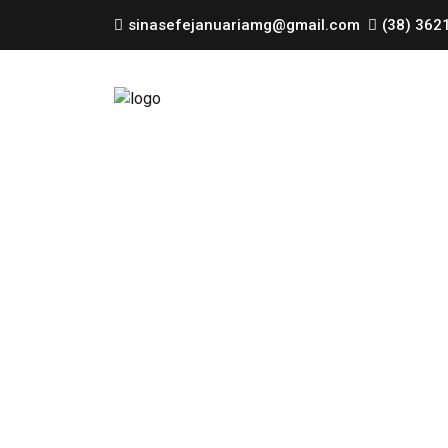
sinasefejanuariamg@gmail.com
(38) 362