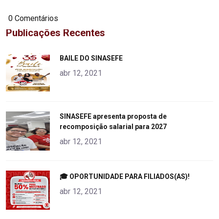
0 Comentários
Publicações Recentes
"
BAILE DO SINASEFE
alt="product">
abr 12, 2021
"
SINASEFE apresenta proposta de
recomposição salarial para 2027
alt="product">
abr 12, 2021
"
🎓 OPORTUNIDADE PARA FILIADOS(AS)!
alt="product">
abr 12, 2021