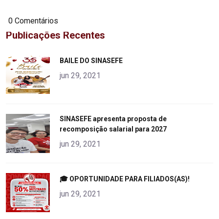
0 Comentários
Publicações Recentes
"
BAILE DO SINASEFE
alt="product">
jun 29, 2021
"
SINASEFE apresenta proposta de
recomposição salarial para 2027
alt="product">
jun 29, 2021
"
🎓 OPORTUNIDADE PARA FILIADOS(AS)!
alt="product">
jun 29, 2021