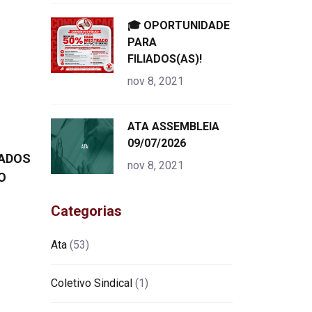
"
🎓 OPORTUNIDADE
alt="product">
PARA
FILIADOS(AS)!
nov 8, 2021
"
ATA ASSEMBLEIA
alt="product">
09/07/2026
IADOS
nov 8, 2021
O
Categorias
Ata
(53)
Coletivo Sindical
(1)