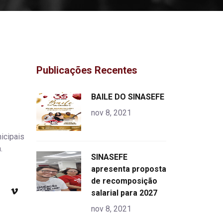
Publicações Recentes
"
BAILE DO SINASEFE
alt="product">
nov 8, 2021
icipais
.
"
SINASEFE
alt="product">
apresenta proposta
de recomposição
salarial para 2027
nov 8, 2021