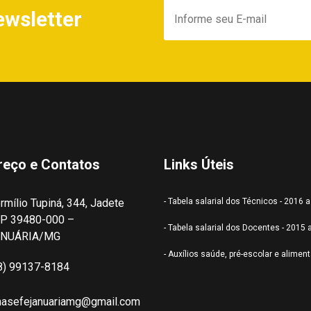
ewsletter
reço e Contatos
Links Úteis
rmílio Tupiná, 344, Jadete
- Tabela salarial dos Técnicos - 2016 
P 39480-000 –
- Tabela salarial dos Docentes - 2015 
ANUÁRIA/MG
- Auxílios saúde, pré-escolar e alimen
8) 99137-8184
nasefejanuariamg@gmail.com