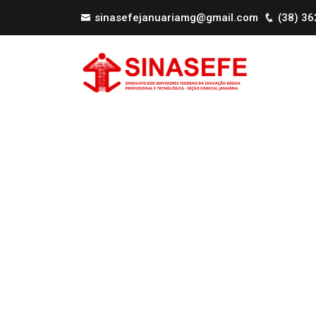
sinasefejanuariamg@gmail.com
(38) 3