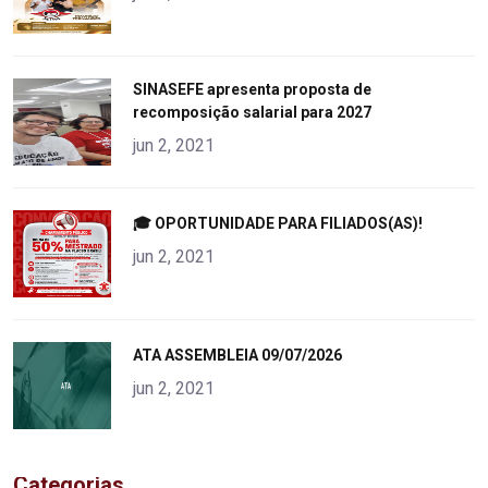
"
SINASEFE apresenta proposta de
recomposição salarial para 2027
alt="product">
jun 2, 2021
"
🎓 OPORTUNIDADE PARA FILIADOS(AS)!
alt="product">
jun 2, 2021
"
ATA ASSEMBLEIA 09/07/2026
alt="product">
jun 2, 2021
Categorias