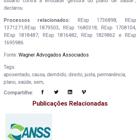
usuário contra a entidade gestora do plano de saúde”,
declarou.​
Processos relacionados:
REsp 1736898, REsp
1371271,REsp 1879503, REsp 1680318, REsp 1708104,
REsp 1818487, REsp 1816482, REsp 1829862 e REsp
1695986.
Fonte:
Wagner Advogados Associados
Tags:
aposentado, causa, demitido, direito, justa, permanência,
plano, saúde, sem,
Compartilhe:
Publicações Relacionadas