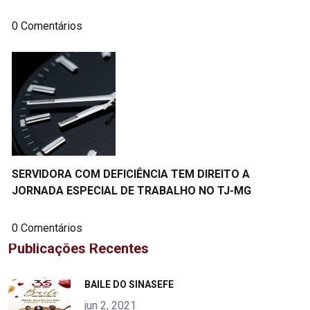
0 Comentários
SERVIDORA COM DEFICIÊNCIA TEM DIREITO A
JORNADA ESPECIAL DE TRABALHO NO TJ-MG
0 Comentários
Publicações Recentes
"
BAILE DO SINASEFE
alt="product">
jun 2, 2021