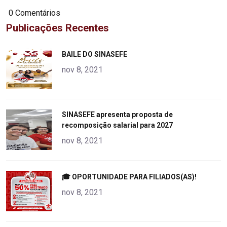
0 Comentários
Publicações Recentes
"
BAILE DO SINASEFE
alt="product">
nov 8, 2021
"
SINASEFE apresenta proposta de
recomposição salarial para 2027
alt="product">
nov 8, 2021
"
🎓 OPORTUNIDADE PARA FILIADOS(AS)!
alt="product">
nov 8, 2021