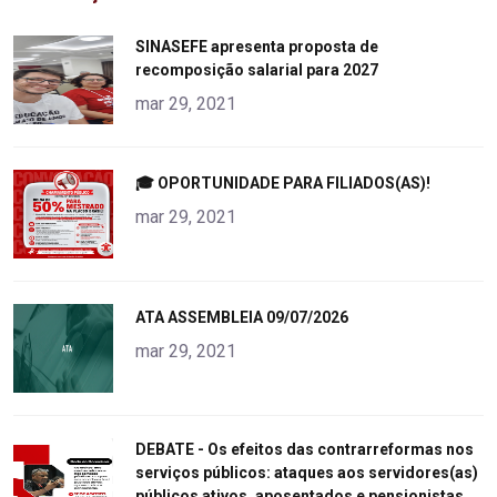
"
SINASEFE apresenta proposta de
recomposição salarial para 2027
alt="product">
mar 29, 2021
"
🎓 OPORTUNIDADE PARA FILIADOS(AS)!
alt="product">
mar 29, 2021
"
ATA ASSEMBLEIA 09/07/2026
alt="product">
mar 29, 2021
"
DEBATE - Os efeitos das contrarreformas nos
serviços públicos: ataques aos servidores(as)
alt="product">
públicos ativos, aposentados e pensionistas