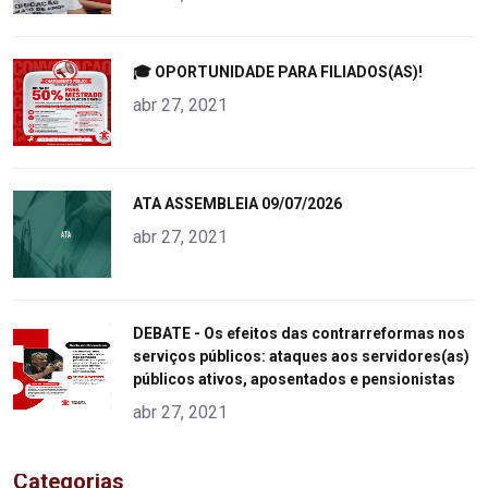
"
🎓 OPORTUNIDADE PARA FILIADOS(AS)!
alt="product">
abr 27, 2021
"
ATA ASSEMBLEIA 09/07/2026
alt="product">
abr 27, 2021
"
DEBATE - Os efeitos das contrarreformas nos
serviços públicos: ataques aos servidores(as)
alt="product">
públicos ativos, aposentados e pensionistas
abr 27, 2021
Categorias